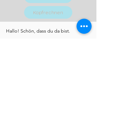
Kopfrechnen
Hallo! Schön, dass du da bist.
Der Rechenpraxis-Shop ist im Aufbau.
Die Materialbeschreibungen kommen
später... ;)
Falls du dich hier etwas verloren fühlst:
Ich berate dich gerne. Kostenlos und
unverbindlich.
Melde dich und lass uns einen Termin
vereinbaren.
Sei herzlich gegrüßt, Eva