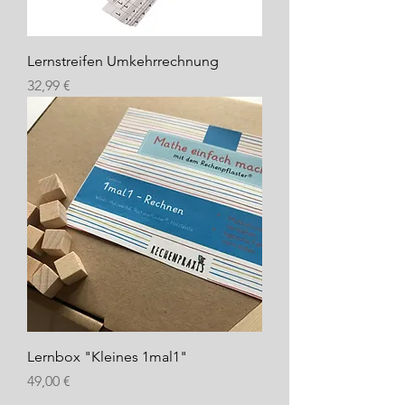
Lernstreifen Umkehrrechnung
Preis
32,99 €
Lernbox "Kleines 1mal1"
Preis
49,00 €